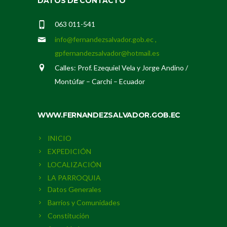
DATOS DE CONTACTO
063 011-541
info@fernandezsalvador.gob.ec ,
gpfernandezsalvador@hotmail.es
Calles: Prof. Ezequiel Vela y Jorge Andino /
Montúfar – Carchi – Ecuador
WWW.FERNANDEZSALVADOR.GOB.EC
INICIO
EXPEDICIÓN
LOCALIZACIÓN
LA PARROQUIA
Datos Generales
Barrios y Comunidades
Constitución