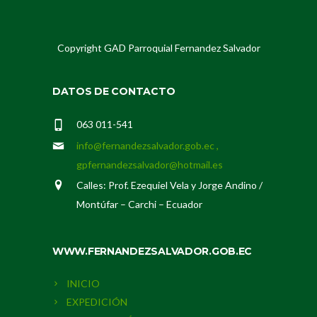
Copyright GAD Parroquial Fernandez Salvador
DATOS DE CONTACTO
063 011-541
info@fernandezsalvador.gob.ec ,
gpfernandezsalvador@hotmail.es
Calles: Prof. Ezequiel Vela y Jorge Andino /
Montúfar – Carchi – Ecuador
WWW.FERNANDEZSALVADOR.GOB.EC
INICIO
EXPEDICIÓN